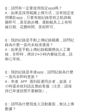
Q：請問有一定要使用指定app嗎？
A：如果是採用截圖上傳方式，沒有指定使
用哪款app，只要有能紀錄里程之軌跡截
圖即可，甚至跑步機、運動載具上上有明
確日期、花費時間、里程即可。
Q：我的紀錄是手動上傳紀錄截圖，請問紀
錄為什麼一直尚未核准通過？
A：如果是手動上傳紀錄截圖將由人工審
核，非即時，將於24小時內審核完成，請
耐心等候。
Q：我的紀錄是串連app，請問紀錄為什麼
一直尚未即時更新？
A：串連 APP 遇到延遲同步者，超過 2
小時還未收到請反應給客服（注意：請保
持已串連狀態不要解除）。
Section Title
Q：請問為什麼我進入活動畫面，無法上傳
數據？