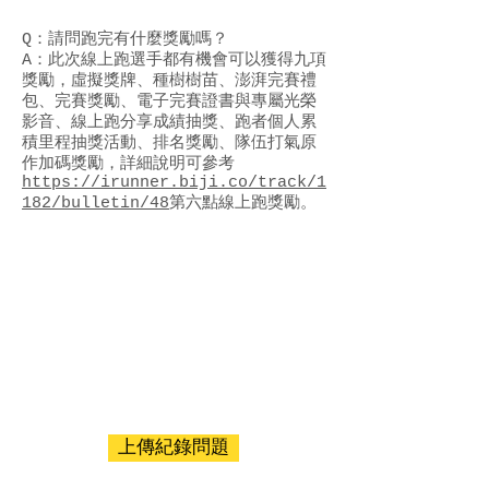
Q：請問跑完有什麼獎勵嗎？
A：此次線上跑選手都有機會可以獲得九項
獎勵，虛擬獎牌、種樹樹苗、澎湃完賽禮
包、完賽獎勵、電子完賽證書與專屬光榮
影音、線上跑分享成績抽獎、跑者個人累
積里程抽獎活動、排名獎勵、隊伍打氣原
作加碼獎勵，詳細說明可參考
https://irunner.biji.co/track/1
182/bulletin/48
第六點線上跑獎勵。
上傳紀錄問題