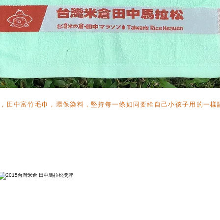
，田中富竹毛巾，環保染料，堅持每一條如同要給自己小孩子用的一樣