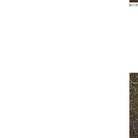
​圖片
田中馬選手紀念包