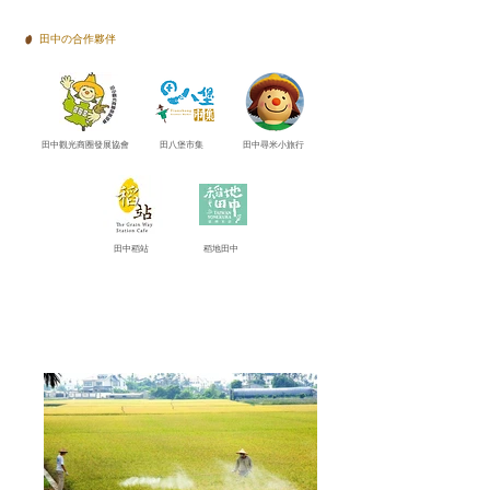
田中の合作夥伴
田中觀光商圈發展協會
田八堡市集
田中尋米小旅行
田中稻站
稻地田中