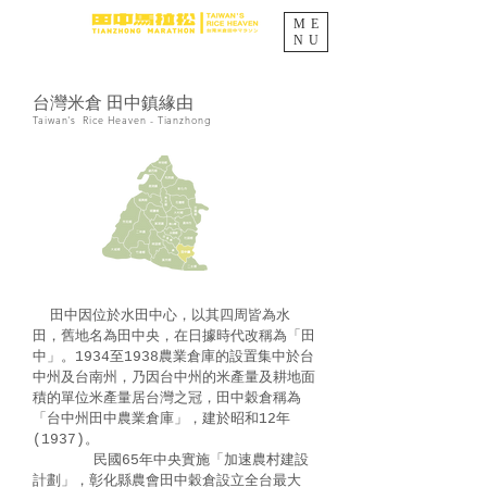
ME
NU
台灣米倉 田中鎮緣由
Taiwan's Rice Heaven - Tianzhong
田中因位於水田中心，以其四周皆為水
田，舊地名為田中央，在日據時代改稱為「田
中」。1934至1938農業倉庫的設置集中於台
中州及台南州，乃因台中州的米產量及耕地面
積的單位米產量居台灣之冠，田中穀倉稱為
「台中州田中農業倉庫」，建於昭和12年
(1937)。
民國65年中央實施「加速農村建設
計劃」，彰化縣農會田中穀倉設立全台最大