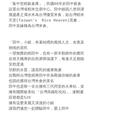
「集中型稻穀倉庫」，民國86年於田中穀倉
設置台灣省稻米交易中心。田中鎮因八堡圳灌
溉盛產之濁水米為台灣優質米食，如台灣稻米
天堂(Taiwan's Rice Heaven)意象，
田中並緣稱為台灣米倉。
「田中」小鎮，有著純樸的風情人文，友善及
熱情的居民
一望無際的稻田中，也有一群辛勤耕作的農民
在得天獨厚的自然屏障保護下，每逢天災都能
安然度過
甘醇的水質，讓居民的健康無慮
抗戰時台灣曾經將田中作為戰備存糧的倉庫
也因此獲得台灣米倉的美名
田中也是唯一全台擁有三代同堂的火車站，並
擁有國際級美站 ⌜台灣高鐵彰化站⌟，連郵遞
區號都是520
擁有這麼美麗又浪漫的小鎮
讓我們邀您一起體驗田中，愛上田中