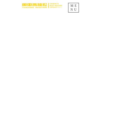
ME
NU