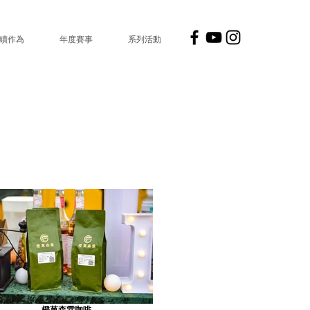
續作為
年度賽事
系列活動
橙菓森霖咖啡