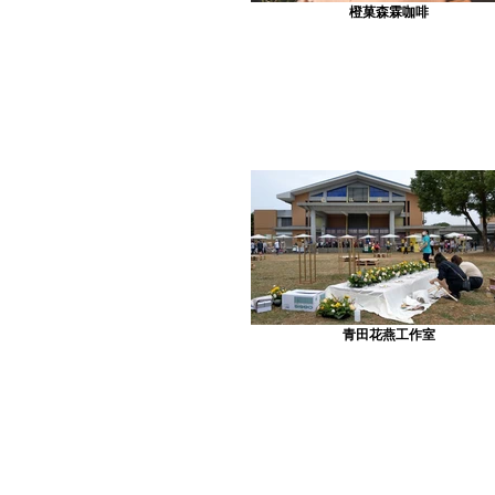
橙菓森霖咖啡
青田花燕工作室