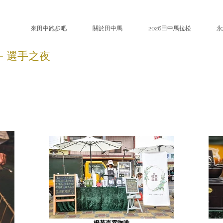
來田中跑步吧
關於田中馬
2026田中馬拉松
永
 - 選手之夜
橙菓森霖咖啡