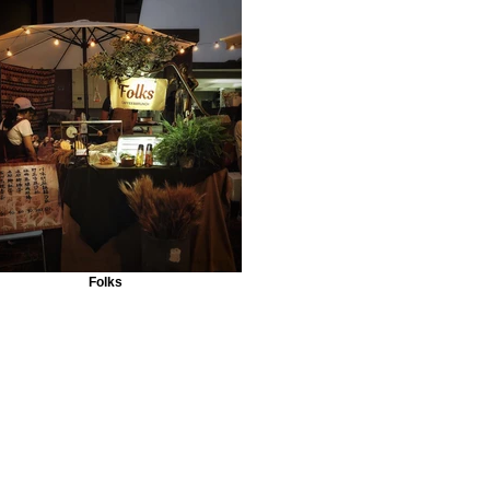
Folks
04-8753520
520running@gmail.com
彰化縣田中鎮興工路345號