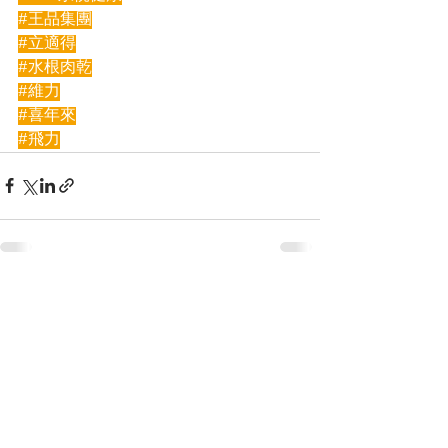
#王品集團
#立適得
#水根肉乾
#維力
#喜年來
#飛力
查看全部
最新文章