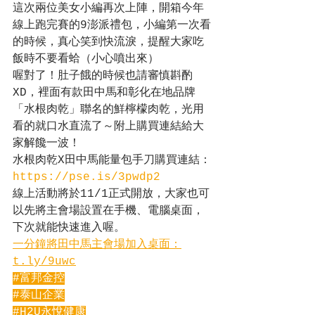
這次兩位美女小編再次上陣，開箱今年
線上跑完賽的9澎派禮包，小編第一次看
的時候，真心笑到快流淚，提醒大家吃
飯時不要看蛤（小心噴出來）
喔對了！肚子餓的時候也請審慎斟酌
XD，裡面有款田中馬和彰化在地品牌
「水根肉乾」聯名的鮮檸檬肉乾，光用
看的就口水直流了～附上購買連結給大
家解饞一波！
水根肉乾X田中馬能量包手刀購買連結：
https://pse.is/3pwdp2
線上活動將於11/1正式開放，大家也可
以先將主會場設置在手機、電腦桌面，
下次就能快速進入喔。
一分鐘將田中馬主會場加入桌面：
t.ly/9uwc
#富邦金控
#泰山企業
#H2U永悅健康